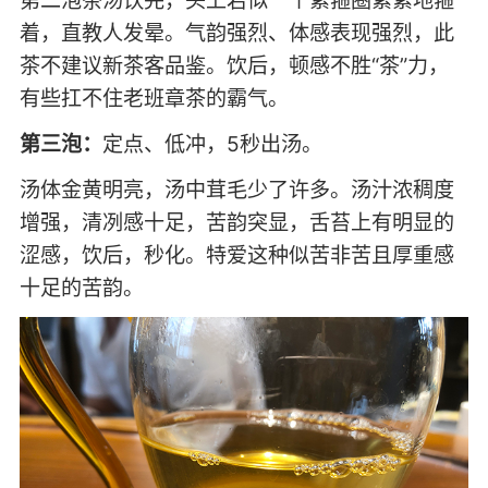
第二泡茶汤饮完，头上若似一个紧箍圈紧紧地箍
着，直教人发晕。气韵强烈、体感表现强烈，此
茶不建议新茶客品鉴。饮后，顿感不胜“茶”力，
有些扛不住老班章茶的霸气。
第三泡：
定点、低冲，5秒出汤。
汤体金黄明亮，汤中茸毛少了许多。汤汁浓稠度
增强，清冽感十足，苦韵突显，舌苔上有明显的
涩感，饮后，秒化。特爱这种似苦非苦且厚重感
十足的苦韵。