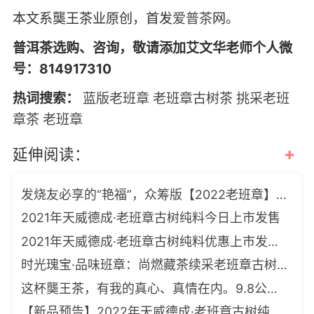
本文系龑王茶业原创，首发
爱普茶
网。
普洱茶选购、咨询，敬请添加艾文华老师个人微
号：814917310
热词搜索：
蓝版老班章
老班章古树茶
挑采老班
章茶
老班章
+
延伸阅读：
发烧友必享的“艳福”，众筹版【2022老班章】3棵挑采古树，9.8公斤
2021年天威德成·老班章古树纯料今日上市发售
2021年天威德成·老班章古树纯料优惠上市发售中
时光瑰宝·品味班章：尚燃藏茶续采老班章古树单株五年集制奇品
这杯龑王茶，有我的真心、真情在内。9.8公斤3棵挑采古树老班章【众筹】
【新品预告】2022年天威德成·老班章古树纯料即将上市发售