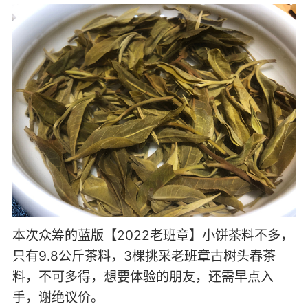
本次众筹的蓝版【2022老班章】小饼茶料不多，
只有9.8公斤茶料，3棵挑采老班章古树头春茶
料，不可多得，想要体验的朋友，还需早点入
手，谢绝议价。