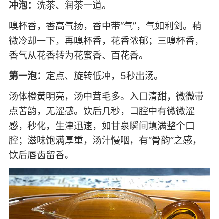
冲泡：
洗茶、润茶一道。
嗅杯香，香高气扬，香中带“气”，气如利剑。稍
微冷却一下，再嗅杯香，花香浓郁；三嗅杯香，
香气从花香转为花蜜香、百花香。
第一泡：
定点、旋转低冲，5秒出汤。
汤体橙黄明亮，汤中茸毛多。入口清甜，微微带
点苦韵，无涩感。饮后几秒，口腔中有微微涩
感，秒化，生津迅速，如甘泉瞬间填满整个口
腔；滋味饱满厚重，汤汁慢咽，有“骨韵”之感，
饮后唇齿留香。