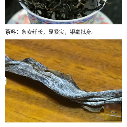
茶料：
条索纤长，显紧实，银毫批身。