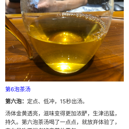
第6泡茶汤
第六泡：
定点、低冲，15秒出汤。
汤体金黄透亮，滋味变得更加浓酽，生津迅猛，
持久。第六泡茶汤喝了一点点，就放弃体验了，