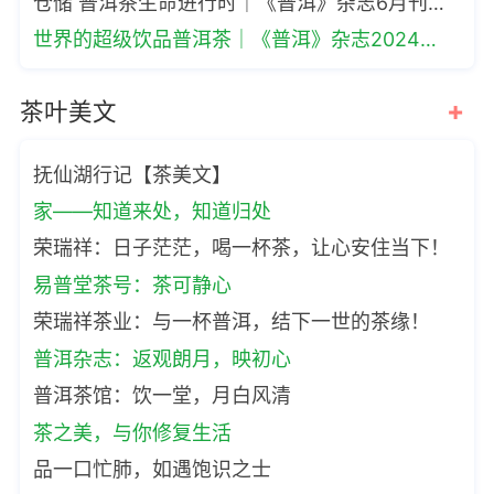
仓储 普洱茶生命进行时｜《普洱》杂志6月刊精彩呈现
世界的超级饮品普洱茶｜《普洱》杂志2024年3月刊精彩呈现
+
茶叶美文
抚仙湖行记【茶美文】
家——知道来处，知道归处
荣瑞祥：日子茫茫，喝一杯茶，让心安住当下！
易普堂茶号：茶可静心
荣瑞祥茶业：与一杯普洱，结下一世的茶缘！
普洱杂志：返观朗月，映初心
普洱茶馆：饮一堂，月白风清
茶之美，与你修复生活
品一口忙肺，如遇饱识之士