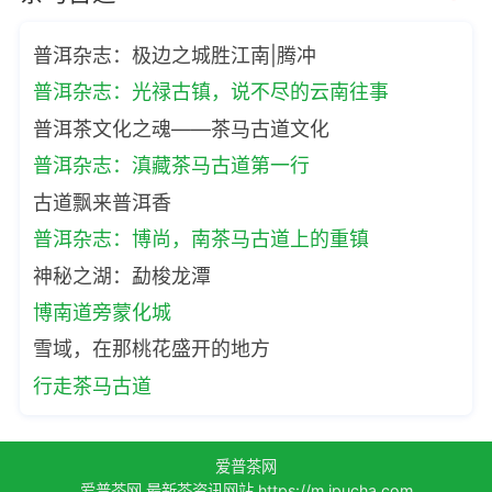
普洱杂志：极边之城胜江南|腾冲
普洱杂志：光禄古镇，说不尽的云南往事
普洱茶文化之魂——茶马古道文化
普洱杂志：滇藏茶马古道第一行
古道飘来普洱香
普洱杂志：博尚，南茶马古道上的重镇
神秘之湖：勐梭龙潭
博南道旁蒙化城
雪域，在那桃花盛开的地方
行走茶马古道
爱普茶网
爱普茶网,最新茶资讯网站,https://m.ipucha.com