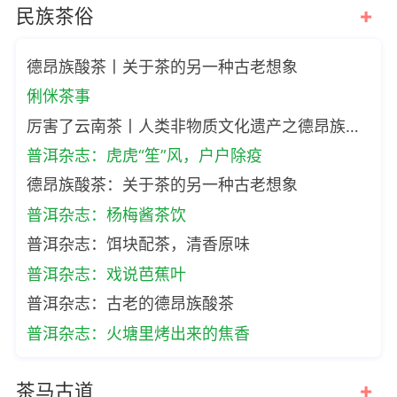
+
民族茶俗
德昂族酸茶丨关于茶的另一种古老想象
俐侎茶事
厉害了云南茶丨人类非物质文化遗产之德昂族酸茶
普洱杂志：虎虎“笙”风，户户除疫
德昂族酸茶：关于茶的另一种古老想象
普洱杂志：杨梅酱茶饮
普洱杂志：饵块配茶，清香原味
普洱杂志：戏说芭蕉叶
普洱杂志：古老的德昂族酸茶
普洱杂志：火塘里烤出来的焦香
+
茶马古道