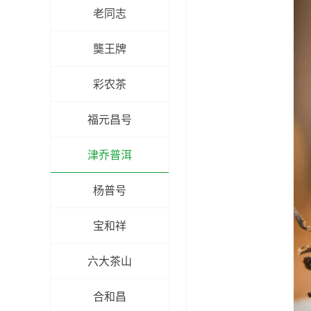
老同志
龑王牌
彩农茶
福元昌号
津乔普洱
杨普号
宝和祥
六大茶山
合和昌