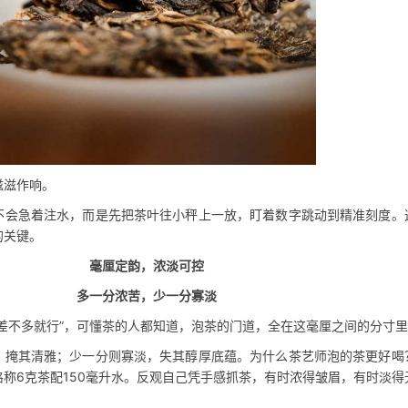
滋滋作响。
不会急着注水，而是先把茶叶往小秤上一放，盯着数字跳动到精准刻度。
的关键。
毫厘定韵，浓淡可控
多一分浓苦，少一分寡淡
差不多就行”，可懂茶的人都知道，泡茶的门道，全在这毫厘之间的分寸
，掩其清雅；少一分则寡淡，失其醇厚底蕴。为什么茶艺师泡的茶更好喝
称6克茶配150毫升水。反观自己凭手感抓茶，有时浓得皱眉，有时淡得
。