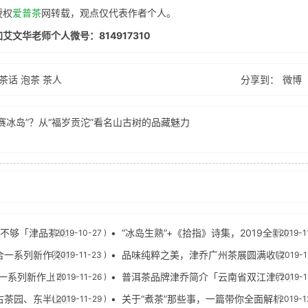
授权
爱普茶
网转载，观点仅代表作者个人。
文华老师个人微号：814917310
茶话
泡茶
茶人
分享到：
微博
赛冰岛”？从“福岁贡沱”看名山古树的品藏魅力
够不够「津品茶话」
•
“冰岛生熟”+《拾指》诗集，2019全新左·
( 2019-10-27 )
( 2019-1
合一系列新作亮相广州，即
装限量发售
•
品味纯粹之美，津乔广州茶展圆满收官
( 2019-11-23 )
( 2019-1
合一系列新作上市
•
普洱茶品牌津乔简介「云南省双江津乔茶业
( 2019-11-26 )
( 2019-1
古茶园、东半山茶园、勐库
司」
•
关于“煮茶”那些事，一篇带你全面解析
( 2019-11-29 )
( 2019-1