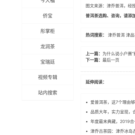
今大福
图文来源：津乔普洱，经
侨宝
普洱茶选购、咨询，请添加艾
彤掌柜
热词搜索：
津乔普洱
津品
龙润茶
上一篇：
为什么说小户赛“
下一篇：
最后一页
宝瑞廷
视频专辑
延伸阅读：
站内搜索
•
爱普洱茶，这7个理由
•
品质大年，实力呈现，
将上市
•
年度最末典藏，2019
•
津乔古茶园：津乔冰岛