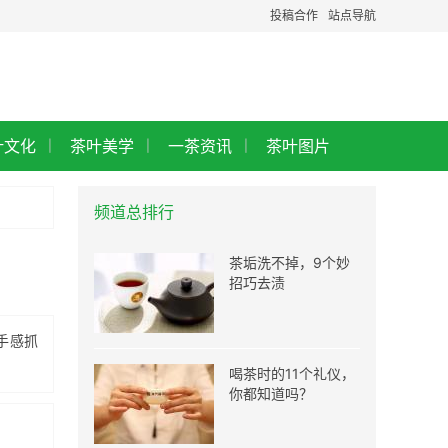
投稿合作
站点导航
叶文化
茶叶美学
一茶资讯
茶叶图片
|
|
|
频道总排行
茶垢洗不掉，9个妙
招巧去渍
手感抓
喝茶时的11个礼仪，
你都知道吗？