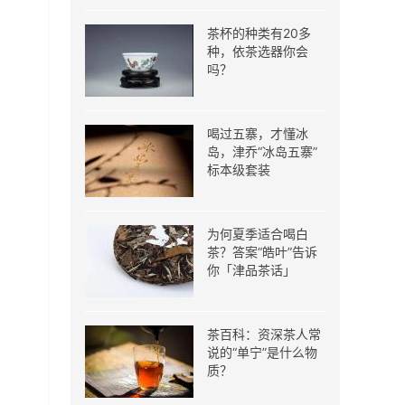
茶杯的种类有20多
种，依茶选器你会
吗？
喝过五寨，才懂冰
岛，津乔“冰岛五寨”
标本级套装
为何夏季适合喝白
茶？答案“皓叶”告诉
你「津品茶话」
茶百科：资深茶人常
说的“单宁”是什么物
质？