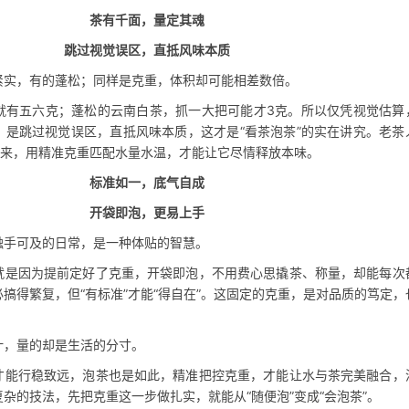
茶有千面，量定其魂
跳过视觉误区，直抵风味本质
紧实，有的蓬松；同样是克重，体积却可能相差数倍。
就有五六克；蓬松的云南白茶，抓一大把可能才3克。所以仅凭视觉估算
，是跳过视觉误区，直抵风味本质，这才是“看茶泡茶”的实在讲究。老茶
子来，用精准克重匹配水量水温，才能让它尽情释放本味。
标准如一，底气自成
开袋即泡，更易上手
触手可及的日常，是一种体贴的智慧。
就是因为提前定好了克重，开袋即泡，不用费心思撬茶、称量，却能每次
搞得繁复，但“有标准”才能“得自在”。这固定的克重，是对品质的笃定，
叶，量的却是生活的分寸。
才能行稳致远，泡茶也是如此，精准把控克重，才能让水与茶完美融合，
杂的技法，先把克重这一步做扎实，就能从“随便泡”变成“会泡茶”。