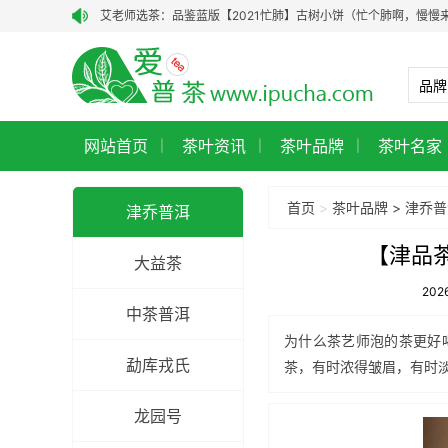
艾老师选茶：品鉴蓝版【2021忙肺】古树小饼（忙个肺啊，慢慢
艾老师选茶：品鉴老昆明茶厂90年代7542青饼‖
艾老师选茶：品鉴90年代1996年7542青饼
龑王普洱茶：以岁月沉淀的珍稀，致敬茶中至味
网站首页
龑王牌：以真心制好茶，让每一口茶都有温度
茶叶资讯
茶叶品牌
茶叶名家
|
|
|
【艾老师选茶·老茶聚珍阁】干仓药香vs港仓参韵：老茶聚珍阁经
首页
>
茶叶品牌
>
津乔普
勐海茶厂2001年大红印（101批）品鉴：一款入口即甜、体感通
津乔普洱
小众·老茶·山野气｜私藏红印2015年薄荷塘古树茶，今日有样品鉴
【津品
大益茶
艾老师选茶：芊芷源2020年醇和古树熟茶
20
中茶普洱
为什么茶艺师泡的茶更好
勐库戎氏
茶，有时浓得皱眉，有时
龙园号