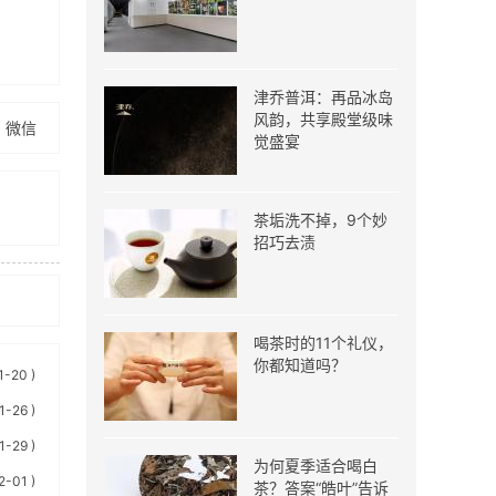
津乔普洱：再品冰岛
风韵，共享殿堂级味
微信
觉盛宴
茶垢洗不掉，9个妙
招巧去渍
喝茶时的11个礼仪，
你都知道吗？
右茶墨套
1-20 )
1-26 )
有限公
1-29 )
为何夏季适合喝白
2-01 )
茶？答案“皓叶”告诉