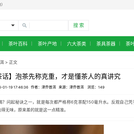
来）
茶叶百科
茶叶产地
六大茶类
茶具茶器
茶
|
|
|
|
|
典普洱图鉴
洱
> 正文
达的标杆老茶
茶话】泡茶先称克重，才是懂茶人的真讲究
26-01-19 17:46:36 作者：津乔普洱 来源：津乔普洱 浏览：
149
喝？问起秘诀之一，就是每次都严格称6克茶配150毫升水。反观自己凭
淡得无味，原来差的就是这一点精准。