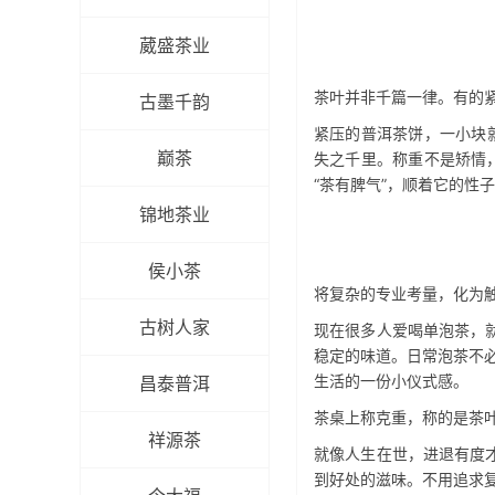
葳盛茶业
茶叶并非千篇一律。有的
古墨千韵
紧压的普洱茶饼，一小块
巅茶
失之千里。称重不是矫情
“茶有脾气”，顺着它的性
锦地茶业
侯小茶
将复杂的专业考量，化为
古树人家
现在很多人爱喝单泡茶，
稳定的味道。日常泡茶不必
生活的一份小仪式感。
昌泰普洱
茶桌上称克重，称的是茶
祥源茶
就像人生在世，进退有度
到好处的滋味。不用追求复