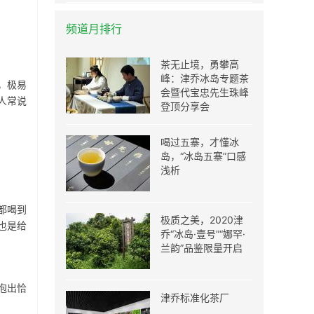
频道月排行
茶无止境，勇攀高
峰：津乔冰岛专题茶
，极易
会暨代宝忠先生珠峰
人常说
登顶分享会
喝过五寨，才懂冰
岛，“冰岛五寨”口感
浅析
都喝到
极质之美，2020津
也是给
乔“冰岛·壹号”“娜罕·
兰韵”品鉴限量开启
泡出恰
津乔标准化茶厂