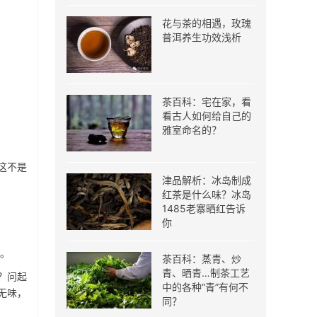
花与茶的相遇，玫瑰
普洱养生功效浅析
茶百科：宅在家，看
看古人如何给自己的
雅室命名的？
这不是
津品解析：冰岛制成
红茶是什么味？冰岛
1485老寨晒红告诉
你
里。
茶百科：蒸青、炒
青、晒青…制茶工艺
？问起
中的各种“青”有何不
无味，
同？