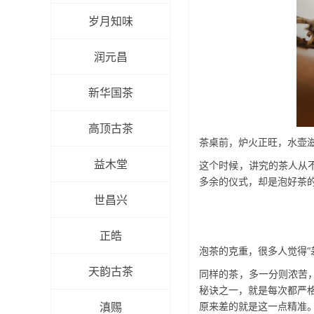
岁月知味
润元昌
新华国茶
高顶古茶
茶桌前，炉火正旺，水壶
益木堂
这个时候，讲究的茶人从
多余的仪式，却是泡好茶
世昌兴
正皓
泡茶的克重，很多人觉得“
天韵古茶
同样的茶，多一分则浓苦
秘诀之一，就是每次都严格
滇赐
原来差的就是这一点精准