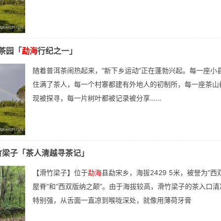
茶园「
勐海
行纪之一」
随着普洱茶闹热起来，“新下乡运动”正在蓬勃兴起。每一座小
住满了茶人，每一个村寨都建有外地人的初制所，每一座茶山
现被探寻，每一片树叶都被记录被分享……
竹梁子「茶人清越寻茶记」
【滑竹梁子】位于
勐海
县勐宋乡，海拔2429 5米，被誉为“西
屋脊”和“西双版纳之颠”。由于海拔较高，滑竹梁子的茶入口清
特别强，从舌面一直凉到喉咙深处，就像用薄荷牙膏