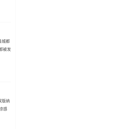
县城都
都被发
双版纳
凉感