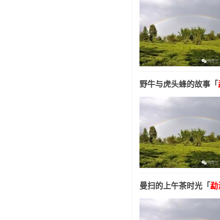
野牛与虎头蜂的故事「
曼扫的上午茶时光「
勐