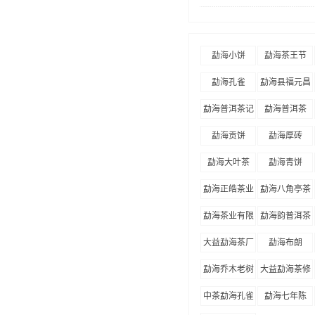
勐海小饼
勐海茶王节
勐海孔雀
勐海县福元昌
茶厂
勐海普洱茶记
勐海普洱茶
勐海贡饼
勐海厚砖
勐海大叶茶
勐海青饼
勐海正皓茶业
勐海八角亭茶
有限公司
业有限公司
勐海茶业有限
勐海韵普洱茶
责任公司
大益勐海茶厂
勐海布朗
勐海乔木老树
大益勐海茶修
圆茶
中心
中茶勐海孔雀
勐海七年陈