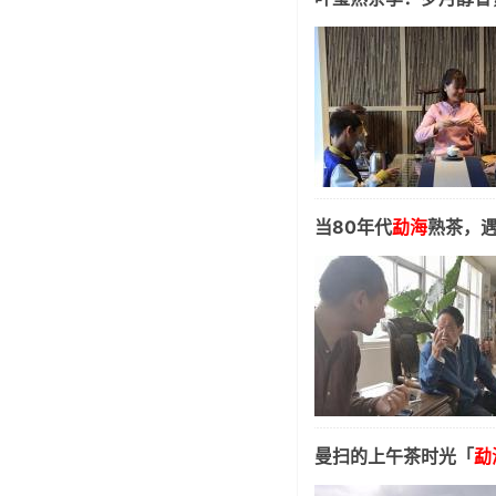
当80年代
勐海
熟茶，遇
曼扫的上午茶时光「
勐