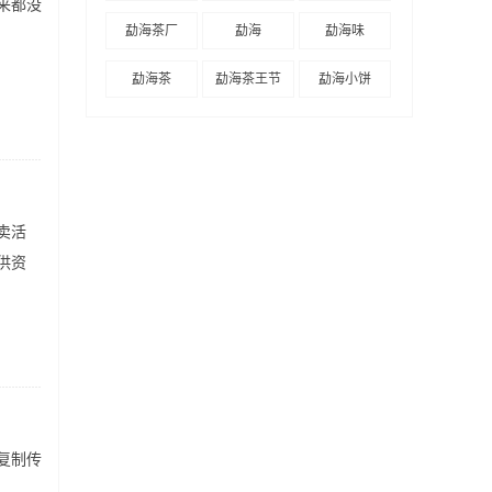
来都没
勐海茶厂
勐海
勐海味
勐海茶
勐海茶王节
勐海小饼
卖活
供资
复制传