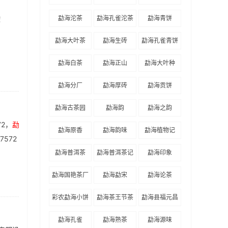
饼
厂
勐海沱茶
勐海孔雀沱茶
勐海青饼
！
勐海大叶茶
勐海生砖
勐海孔雀青饼
勐海白茶
勐海正山
勐海大叶种
勐海分厂
勐海厚砖
勐海贡饼
勐海古茶园
勐海韵
勐海之韵
2，
勐
勐海原香
勐海韵味
勐海植物记
572
勐海普洱茶
勐海普洱茶记
勐海印象
勐海国艳茶厂
勐海勐宋
勐海论茶
彩农勐海小饼
勐海茶王节茶
勐海县福元昌
王奖
茶厂
勐海孔雀
勐海熟茶
勐海源味