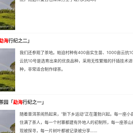
勐海
行纪之二」
我们还参观了茶地。帕迫村种有400亩实生苗、1000亩云抗1
云抗10号是选育出来的优良品种，采用无性繁殖的扦插技术进
种，非常适合制作绿茶。
茶园「
勐海
行纪之一」
随着普洱茶闹热起来，“新下乡运动”正在蓬勃兴起。每一座小
住满了茶人，每一个村寨都建有外地人的初制所，每一座茶山
现被探寻，每一片树叶都被记录被分享……