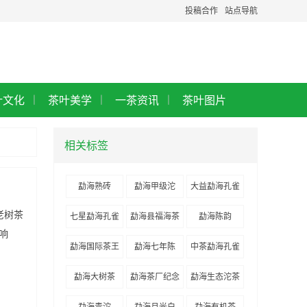
投稿合作
站点导航
叶文化
茶叶美学
一茶资讯
茶叶图片
|
|
|
相关标签
勐海熟砖
勐海甲级沱
大益勐海孔雀
老树茶
七星勐海孔雀
勐海县福海茶
勐海陈韵
响
厂
勐海国际茶王
勐海七年陈
中茶勐海孔雀
节
勐海大树茶
勐海茶厂纪念
勐海生态沱茶
饼
勐海青沱
勐海月光白
勐海有机茶