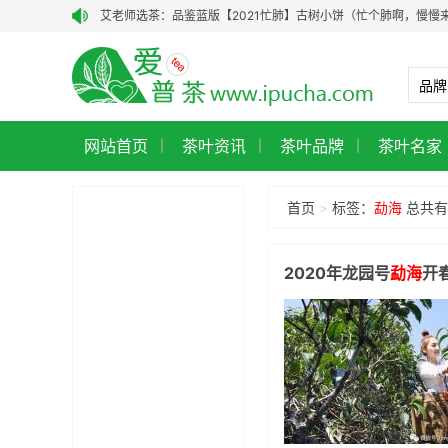
艾老师选茶：品鉴蓝版【2021忙肺】古树小饼（忙个肺啊，慢慢
艾老师选茶：品鉴老昆明茶厂90年代7542青饼‖
艾老师选茶：品鉴90年代1996年7542青饼
龑王普洱茶：以岁月沉淀的珍稀，致敬茶中至味
网站首页
龑王牌：以真心制好茶，让每一口茶都有温度
茶叶资讯
茶叶品牌
茶叶名家
|
|
|
【艾老师选茶·老茶聚珍阁】干仓药香vs港仓参韵：老茶聚珍阁经
首页
>
标签：
勐海
总共有 
勐海茶厂2001年大红印（101批）品鉴：一款入口即甜、体感通
从8000元跌到谷底！黎明2007年班章王青饼，七星级品质，现
2020年龙园号
勐海
开
小众·老茶·山野气｜私藏红印2015年薄荷塘古树茶，今日有样品鉴
艾老师选茶：芊芷源2020年醇和古树熟茶