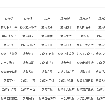
勐海茶
勐海味
勐海
勐海茶厂
勐海源味
勐海
勐海茶王节茶
彩农勐海小饼
勐海论茶
勐海勐宋
勐海国艳茶厂
勐海
王奖
勐海植物记
勐海韵味
勐海原香
勐海之韵
勐海韵
勐海
勐海分厂
勐海大叶种
勐海正山
勐海白茶
勐海孔雀青饼
勐海
勐海孔雀沱茶
勐海沱茶
勐海布朗山
勐海县班章茶
彩农茶勐海小
勐海八
厂
饼
云南勐海茶厂
勐海熟饼
勐海味熟茶
勐海大山
勐海老树生砖
勐海
勐海味普洱茶
勐海老茶
勐海之星
大益勐海之星
勐海茶山
勐海乔
大叶
勐海茶业
勐海老生茶
勐海七子饼
勐海老班章
勐海宝和祥乔
勐海大
木陈韵砖
勐海有机茶
勐海月光白
勐海青沱
勐海生态沱茶
勐海茶厂纪念
勐海
饼
勐海国际茶王
勐海陈韵
勐海县福海茶
七星勐海孔雀
大益勐海孔雀
勐海
节
厂