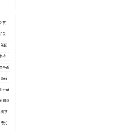
熟茶
印象
古茶园
生砖
角亭茶
业
熟茶砖
木班章
圆茶
树圆茶
大树茶
甲级沱