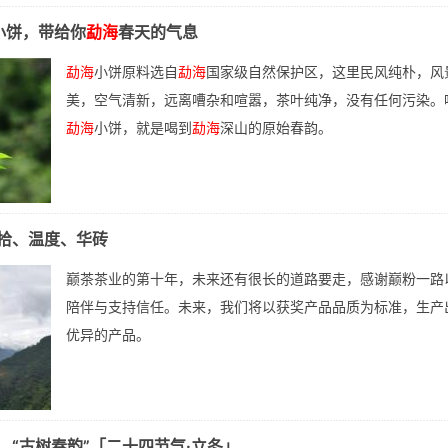
小饼，带给你
勐海
春天的气息
勐海
小饼原料选自
勐海
国家级自然保护区，这里民风纯朴，风
美，空气清新，远离嘈杂和喧嚣，茶叶纯净，没有任何污染。
勐海
小饼，就是喝到
勐海
深山的原始春韵。
拾、温度、华砖
巅茶茶业的第十年，未来还有很长的道路要走，感谢巅粉一路
陪伴与支持信任。未来，我们将以获奖产品品质为标准，生产
优异的产品。
，“古树春韵”「二十四节气·立冬」