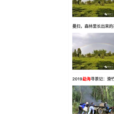
曼扫，森林里长出来的
2019
勐海
寻茶记：滑