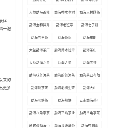
大益勐海茶修
勐海乔木老树
勐海大树圆茶
景优
中心
圆茶
勐海宝和祥乔
勐海老班章
勐海七子饼
喝一泡
木陈韵砖
勐海老生茶
勐海茶业
勐海布朗
大益勐海茶厂
勐海乔木班章
勐海茶山
大叶圆茶
大益勐海之星
勐海之星
勐海老茶
勐海味普洱茶
勐海韵普洱茶
勐海茶业有限
以来的
责任公司
出更多
勐海熟茶砖
勐海老树生砖
勐海大山
勐海味熟茶
勐海熟饼
云南勐海茶厂
勐海八角亭茶
勐海正皓茶业
勐海八角亭茶
业有限公司
有限公司
业
彩农茶勐海小
勐海县班章茶
勐海布朗山