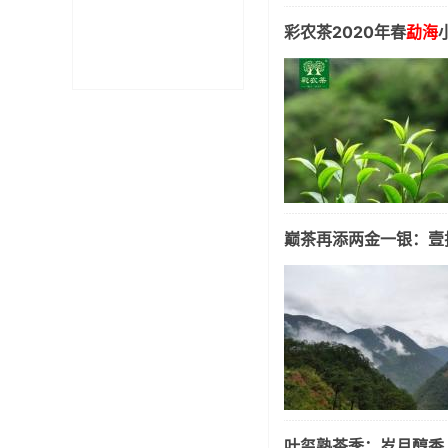
彩农茶2020年春
勐海
巅茶再添两金一银：壹
叶玺熟茶季：岁月醇香