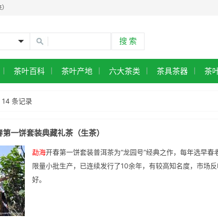
来）
茶叶百科
茶叶产地
六大茶类
茶具茶器
茶
|
|
|
|
|
典普洱图鉴
14 条记录
达的标杆老茶
在入手正当时
春第一饼套装典藏礼茶（生茶）
勐海
开春第一饼套装普洱茶为“龙园号”经典之作，每年选早春
限量小批生产，已连续发行了10余年，有较高知名度，市场反
好。