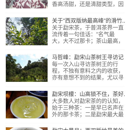
香高汤甜，还是清甜类型，因
为苦度一般，给人茶汤的力度
不足。并且应该是纯料茶，滋
关于“西双版纳最高峰”的滑竹梁子，你想知道的都在这篇文章里了
味相对不够丰富。
关于勐宋茶，于普洱茶界一直
流传着一句佳话：“名气最
大，大不过那卡；茶山最高，
高不过滑竹梁子。”
马哲峰：勐宋山茶树王寻访记
每一次入山寻访茶树王的行
程，不独有意料之内的收获，
亦有意想不到的结果，尤以寻
访勐宋山保塘西保8号、西保
9号古茶树的经历，最具有特
勐宋坝檬：山高锁不住，茶好名自传
殊的意蕴。
大多数人对勐宋茶的的认知，
始于三种茶：一是早已名声在
外的那卡茶；二是勐宋最大最
粗的保塘茶；三是版纳之巅的
滑竹梁子茶。