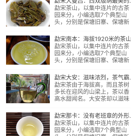
勐宋大曼吕：西双版纳最美的布朗族寨
勐宋茶山，以集中连片的古茶
园来分，小编选取7个典型山
头，分别是保塘旧寨、保塘新
寨、那卡、大安、南本、大曼
吕、坝檬，简称“勐宋七寨”。
勐宋南本：海拔1920米的茶山上，有棵茶树叫“王
本文介绍“勐宋大曼吕”。
勐宋茶山，以集中连片的古茶
园来分，小编选取7个典型山
头，分别是保塘旧寨、保塘新
寨、那卡、大安、南本、大曼
吕、坝檬，简称“勐宋七寨”。
勐宋大安：滋味浓烈，茶气霸道，品质独树一帜
本文介绍“保塘南本”。
勐宋茶由于海拔高，而且茶树
多长在迎风的山梁上，茶以香
高水甜闻名。大安茶却以滋味
浓烈，茶气霸道，苦底明显，
回甘持久，喉韵清爽等鲜明的
勐宋那卡：没有老班章的外形，却有小班章的气质
特点独树一帜。
勐宋茶山，以集中连片的古茶
园来分，小编选取7个典型山