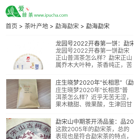
首页
>
茶叶产地
>
勐海勐宋
>
勐海勐宋
龙园号2022开春第一饼
龙园号2022开春第一饼勐宋
正山普洱茶怎么样？勐宋正山
属乔木大叶种，茶香纯正，苦
涩稍显，山野气息强。
庄生晓梦2020年“长相思”（勐宋古树熟茶）
庄生晓梦2020年“长相思”普
洱茶怎么样？近乎无苦无涩，
果木糖甜、微果酸，生津回甘
持续，气感温润，体感舒适，
香气、滋味丰富度略欠，整体
勐宋山中期茶开汤品鉴：品2005年勐宋大树纯料
变化幅度不大，适宜从当下即
这款2005年的勐宋茶，总的
开始品饮，也可
表现也是符合勐宋茶的特点，