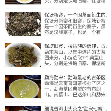
头，分别是保塘旧寨、保塘新
寨、那卡、大安、南本、大曼
吕、坝檬，简称“勐宋七寨”。
保塘新寨，一个因茶而衍生的寨子「刀哥说茶」
本文介绍“勐宋那卡”。
保塘分新寨和旧寨，保塘新寨
是一个因茶而衍生的寨子，虽
然是汉族寨子，也是一个有
100多年的历史的古茶寨了。
保塘旧寨：拉祜族的信仰，古茶树的福祉
勐宋茶山，以集中连片的古茶
园来分，小编选取7个典型山
头，分别是保塘旧寨、保塘新
寨、那卡、大安、南本、大曼
吕、坝檬，简称勐宋七寨。普
勐海勐宋：勐海最老的古茶区之一，茶叶专家最喜欢去的茶山
勐海是云南普洱茶核心产区之
一，勐海茶区典型的有布朗
山、南糯山、巴达茶山和勐宋
茶山等，此篇详细了解一下勐
宋茶山。
细说普洱山头茶之“勐宋七寨”「刀哥说茶」