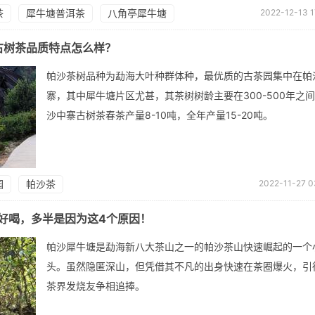
茶
犀牛塘普洱茶
八角亭犀牛塘
2022-12-13 1
沙古树茶品质特点怎么样？
帕沙茶树品种为勐海大叶种群体种，最优质的古茶园集中在帕
寨，其中犀牛塘片区尤甚，其茶树树龄主要在300-500年之
沙中寨古树茶春茶产量8-10吨，全年产量15-20吨。
园
帕沙茶
2022-11-27 0
好喝，多半是因为这4个原因！
帕沙犀牛塘是勐海新八大茶山之一的帕沙茶山快速崛起的一个
头。虽然隐匿深山，但凭借其不凡的出身快速在茶圈爆火，引
茶界发烧友争相追捧。