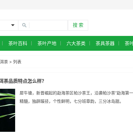
香沱】
茶叶百科
茶叶产地
六大茶类
茶具茶器
茶
|
|
|
|
|
洱茶
> 列表
洱茶品质特点怎么样？
犀牛塘，新晋崛起的勐海茶区帕沙茶王，沿袭帕沙茶“勐海第一
精髓，独辟蹊径，个性鲜明，七分班章韵，三分冰岛甜。