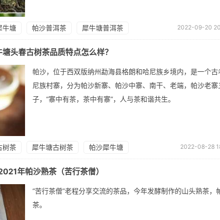
犀牛塘
帕沙普洱茶
犀牛塘普洱茶
2022-09-20 20
犀牛塘头春古树茶品质特点怎么样？
帕沙，位于西双版纳州勐海县格朗和哈尼族乡境内，是一个古
尼族村寨，分为帕沙新寨、帕沙中寨、南干、老端，帕沙老寨
子，“寨中有茶，茶中有寨”，人与茶和谐共生。
古树茶
犀牛塘古树茶
帕沙犀牛塘
2022-08-28 1
2021年帕沙熟茶（苦行茶僧）
“苦行茶僧”老程分享交流的茶品，今年发酵制作的山头熟茶，
茶。