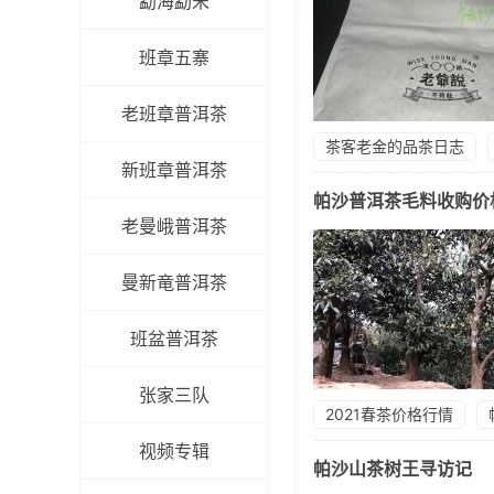
勐海勐宋
班章五寨
老班章普洱茶
茶客老金的品茶日志
新班章普洱茶
帕沙普洱茶毛料收购价
老曼峨普洱茶
曼新竜普洱茶
班盆普洱茶
张家三队
2021春茶价格行情
视频专辑
帕沙山茶树王寻访记