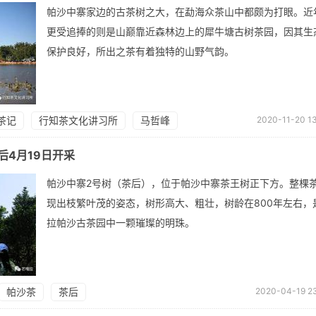
帕沙中寨家边的古茶树之大，在勐海众茶山中都颇为打眼。近
更受追捧的则是山巅靠近森林边上的犀牛塘古树茶园，因其生
保护良好，所出之茶有着独特的山野气韵。
茶记
行知茶文化讲习所
马哲峰
2020-11-20 13
后4月19日开采
帕沙中寨2号树（茶后），位于帕沙中寨茶王树正下方。整棵
现出枝繁叶茂的姿态，树形高大、粗壮，树龄在800年左右，
拉帕沙古茶园中一颗璀璨的明珠。
帕沙茶
茶后
2020-04-19 23