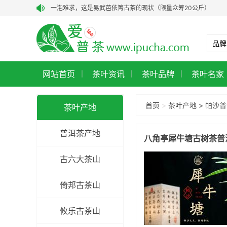
一泡难求，这是易武芭依箐古茶的现状（限量众筹20公斤）
龑王家薄荷塘古树茶品大结集：2015—2022年（福利多多）
艾老师选茶：汤香恋人，高性价比老生茶【私藏茶2006年易武醇
答疑解惑：如何买到好茶？跟对人，更要选对人
网站首页
龑王牌2021年蓝版普洱茶、红版普洱茶价格查询直通车（12月）
茶叶资讯
茶叶品牌
茶叶名家
|
|
|
龑王牌2023年蓝版普洱茶、红版普洱茶价格查询直通车（1月）
首页
>
茶叶产地
>
帕沙普
茶叶产地
普洱茶产地
八角亭犀牛塘古树茶普
古六大茶山
倚邦古茶山
攸乐古茶山