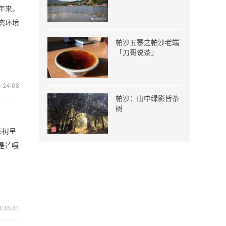
年来，
态环境
帕沙五寨之帕沙老端
「刀哥说茶」
:24:08
帕沙：山中绿影皆茶
树
茶树呈
是芒嘎
:35:41