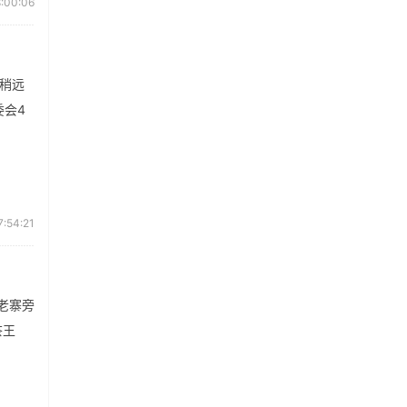
:00:06
干稍远
委会4
7:54:21
老寨旁
茶王