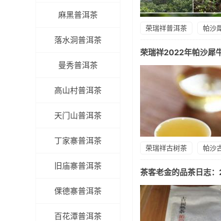
麻黑普洱茶
荣瑞祥普洱茶
帕沙
落水洞普洱茶
荣瑞祥2022年帕沙
曼秀普洱茶
高山村普洱茶
天门山普洱茶
丁家寨普洱茶
荣瑞祥古树茶
帕沙
旧庙寨普洱茶
茶客老金的品茶日志：
倮德寨普洱茶
百花潭普洱茶