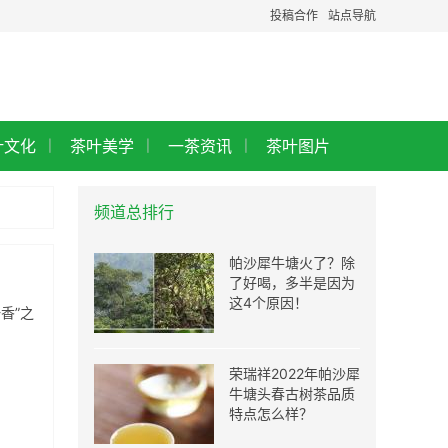
投稿合作
站点导航
叶文化
茶叶美学
一茶资讯
茶叶图片
|
|
|
频道总排行
帕沙犀牛塘火了？除
了好喝，多半是因为
这4个原因！
香”之
荣瑞祥2022年帕沙犀
牛塘头春古树茶品质
特点怎么样？