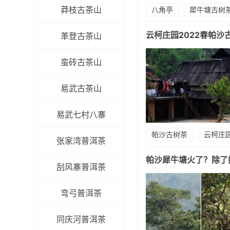
莽枝古茶山
八角亭
犀牛塘古树
云柯庄园2022春帕
革登古茶山
蛮砖古茶山
易武古茶山
易武七村八寨
帕沙古树茶
云柯庄
张家湾普洱茶
帕沙犀牛塘火了？除了
刮风寨普洱茶
弯弓普洱茶
同庆河普洱茶