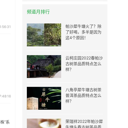
频道月排行
帕沙犀牛塘火了？除
1:56:31
了好喝，多半是因为
这4个原因！
云柯庄园2022春帕沙
古树茶品质特点怎么
样？
八角亭犀牛塘古树茶
普洱茶品质特点怎么
:48:16
样？
荣瑞祥2022年帕沙犀
株”系
牛塘头春古树茶品质