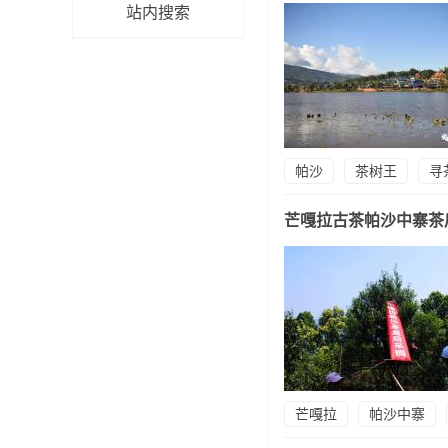
站内搜索
帕沙
茶树王
寻
芒嘎拉古茶帕沙中寨茶
芒嘎拉
帕沙中寨