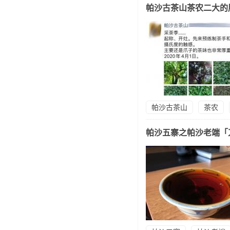
帕沙古茶山茶农二大的
帕沙古茶山
茶农
帕沙五寨之帕沙老端「