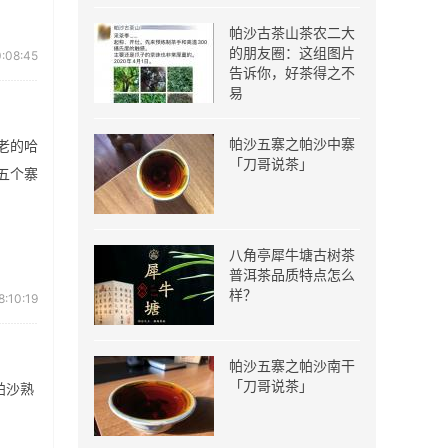
帕沙古茶山茶农二大
的朋友圈：这组图片
:08:45
告诉你，好茶得之不
易
帕沙五寨之帕沙中寨
老的哈
「刀哥说茶」
五个寨
八角亭犀牛塘古树茶
普洱茶品质特点怎么
样？
8:10:19
帕沙五寨之帕沙南干
「刀哥说茶」
帕沙熟