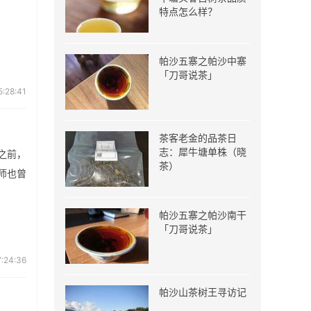
特点怎么样？
帕沙五寨之帕沙中寨
「刀哥说茶」
:28:41
茶客老金的品茶日
志：犀牛塘单株（晓
之前，
茶）
师也曾
帕沙五寨之帕沙南干
「刀哥说茶」
:24:36
帕沙山茶树王寻访记