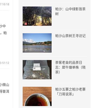
7:16:18
帕沙：山中绿影皆茶
树
沙中
间，帕
帕沙山茶树王寻访记
茶客老金的品茶日
3:51:12
志：犀牛塘单株（晓
茶）
小微山
帕沙五寨之帕沙老寨
得普洱
「刀哥说茶」