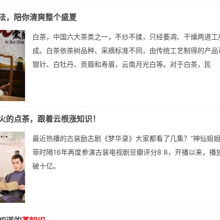
法，陪你清爽整个盛夏
白茶，中国六大茶类之一，不炒不揉，只经萎凋、干燥两道工
成。白茶依茶树品种、采摘标准不同，由传统工艺制得的产品
银针、白牡丹、贡眉和寿眉，云南月光白等。对于白茶，民
火的点茶，跟着云根涨知识！
最近热播的古装励志剧《梦华录》大家都看了几集？“神仙姐姐
菲时隔16年再度参演古装电视剧豆瓣评分8 8，开播以来，播
破十亿。