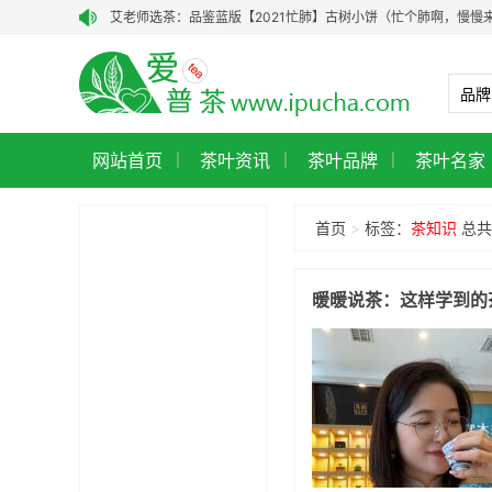
艾老师选茶：品鉴蓝版【2021忙肺】古树小饼（忙个肺啊，慢慢
艾老师选茶：品鉴老昆明茶厂90年代7542青饼‖
艾老师选茶：品鉴90年代1996年7542青饼
龑王普洱茶：以岁月沉淀的珍稀，致敬茶中至味
网站首页
龑王牌：以真心制好茶，让每一口茶都有温度
茶叶资讯
茶叶品牌
茶叶名家
|
|
|
【艾老师选茶·老茶聚珍阁】干仓药香vs港仓参韵：老茶聚珍阁经
首页
>
标签：
茶知识
总共
勐海茶厂2001年大红印（101批）品鉴：一款入口即甜、体感通
从8000元跌到谷底！黎明2007年班章王青饼，七星级品质，现
暖暖说茶：这样学到的
小众·老茶·山野气｜私藏红印2015年薄荷塘古树茶，今日有样品鉴
艾老师选茶：芊芷源2020年醇和古树熟茶