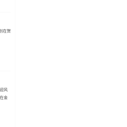
别在贺
。
迎风
在金