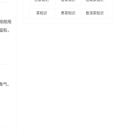
茶知识
煮茶知识
普洱茶知识
频频用
温和，
香气、