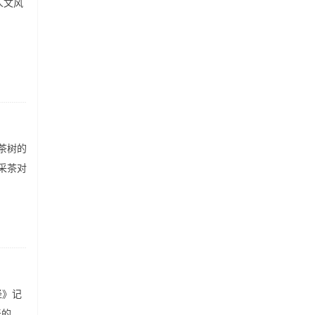
人文风
茶树的
采茶对
经》记
天的