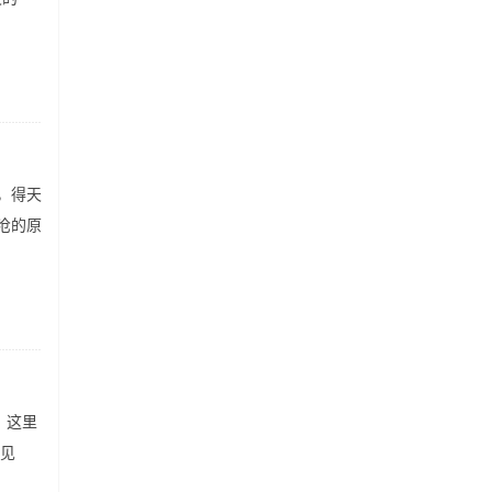
，得天
沧的原
。这里
到见