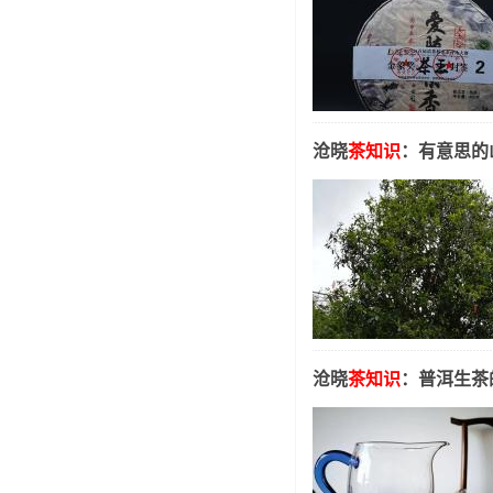
沧晓
茶知识
：有意思的
沧晓
茶知识
：普洱生茶