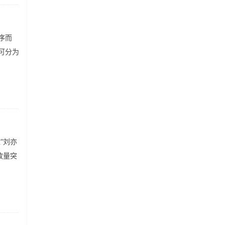
序而
可分为
”刘亦
放量突