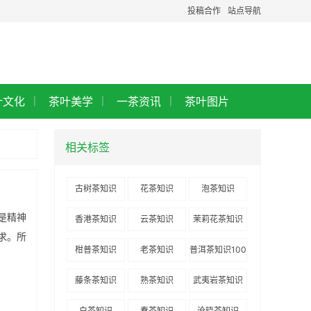
投稿合作
站点导航
叶文化
茶叶美学
一茶资讯
茶叶图片
|
|
|
相关标签
古树茶知识
花茶知识
泡茶知识
是精神
香港茶知识
云茶知识
茉莉花茶知识
求。所
柑普茶知识
老茶知识
普洱茶知识100
讲
藤条茶知识
熟茶知识
武夷岩茶知识
白茶知识
春茶知识
沧晓茶知识