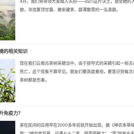
4月，我们将带领大家踏入天府——四川这片沃土，感受她的
貌，寻找蒙顶甘露、雅安藏茶、碧潭飘雪的一泓清甜。
摘的相关知识
现在我们云南古茶树采摘当中，由于掠夺式的采摘引起一些古
死亡，这个现象不算罕见。朋友们要高度重视，要意识到每次
茶树都是伤害。
升免疫力？
茶在民间的应用早在2000多年前就开始出现，据《神农本草
载：“神农尝百草，日遇七十二毒，得荼而解之”。“荼”就是今