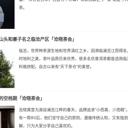
茶。
山头和寨子名之临沧产区「沧晓茶会」
临沧，世界种茶源生地和世界滇红之乡，因濒临澜沧江而得名
时地利之美，茶叶品质历来优秀，很多名优普洱茶都是选用临
料做拼配，自古以来有“天下茶仓”的美誉。
的空档期「沧晓茶会」
沧晓寓意为源自澜沧江畔的春天，品牌追求“小而美、少而精”
有一帮80后，他们坚守自己的原则，遵循传统认知，又有独
解，只为大家分享自己喜欢的。