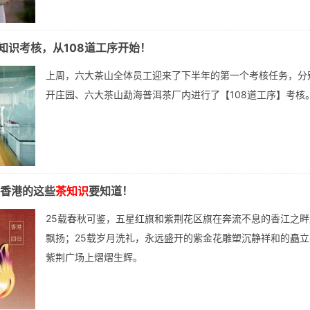
知识考核，从108道工序开始！
上周，六大茶山全体员工迎来了下半年的第一个考核任务，分
开庄园、六大茶山勐海普洱茶厂内进行了【108道工序】考核
，香港的这些
茶知识
要知道！
25载春秋可鉴，五星红旗和紫荆花区旗在奔流不息的香江之畔
飘扬；25载岁月洗礼，永远盛开的紫金花雕塑沉静祥和的矗立
紫荆广场上熠熠生辉。