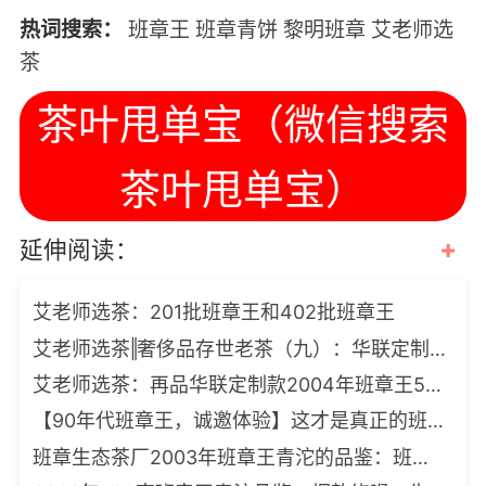
热词搜索：
班章王
班章青饼
黎明班章
艾老师选
茶
茶叶甩单宝（微信搜索
茶叶甩单宝）
+
延伸阅读：
艾老师选茶：201批班章王和402批班章王
艾老师选茶‖奢侈品存世老茶（九）：华联定制款2004年班章王
艾老师选茶：再品华联定制款2004年班章王500克大饼
【90年代班章王，诚邀体验】这才是真正的班章，真正的霸气
班章生态茶厂2003年班章王青沱的品鉴：班章味十足，烟香烟韵显著