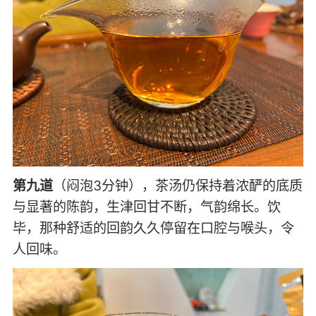
第九道
（闷泡3分钟），茶汤仍保持着浓酽的底质
与显著的陈韵，生津回甘不断，气韵绵长。饮
毕，那种舒适的回韵久久停留在口腔与喉头，令
人回味。