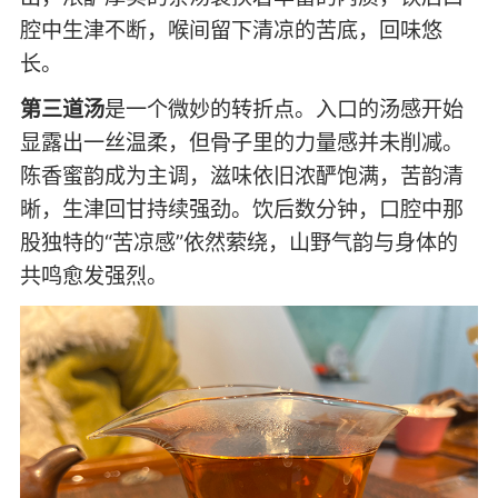
腔中生津不断，喉间留下清凉的苦底，回味悠
长。
第三道汤
是一个微妙的转折点。入口的汤感开始
显露出一丝温柔，但骨子里的力量感并未削减。
陈香蜜韵成为主调，滋味依旧浓酽饱满，苦韵清
晰，生津回甘持续强劲。饮后数分钟，口腔中那
股独特的“苦凉感”依然萦绕，山野气韵与身体的
共鸣愈发强烈。