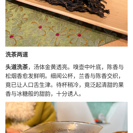
洗茶两道
头道洗茶
，汤体金黄透亮。嗅壶中叶底，陈香与
松烟香愈发鲜明。细闻公杯，兰香与陈香交织，
竟已让人口舌生津。待杯稍冷，竟泛起清甜的果
香与冰糖般的甜韵，十分诱人。