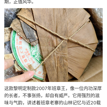
期，正值风华。
这款黎明定制款2007年班章王，像一位内功深厚
的长者，不事张扬，却自有威严。它用强烈的滋
味与气韵，讲述着班章老寨的山林记忆与近20载