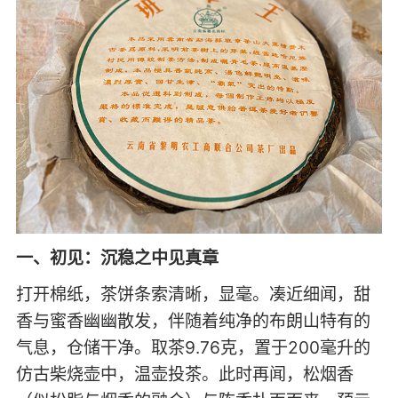
一、初见：沉稳之中见真章
打开棉纸，茶饼条索清晰，显毫。凑近细闻，甜
香与蜜香幽幽散发，伴随着纯净的布朗山特有的
气息，仓储干净。取茶9.76克，置于200毫升的
仿古柴烧壶中，温壶投茶。此时再闻，松烟香